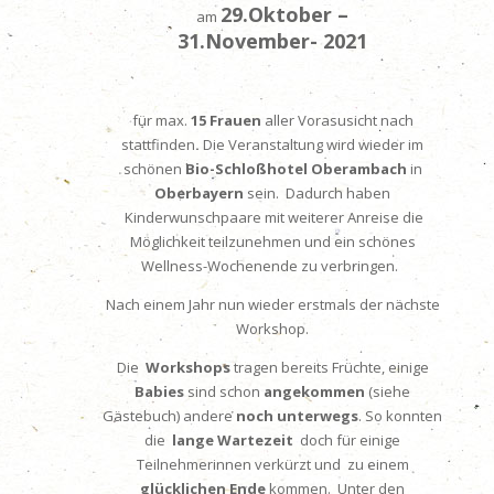
29.Oktober –
am
31.November- 2021
für
max.
15 Frauen
aller Vorasusicht nach
stattfinden
.
Die Veranstaltung wird wieder im
schönen
Bio-Schloßhotel Oberambach
in
Oberbayern
sein. Dadurch haben
Kinderwunschpaare mit weiterer Anreise die
Möglichkeit teilzunehmen und ein schönes
Wellness-Wochenende zu verbringen.
Nach einem Jahr nun wieder erstmals der nächste
Workshop.
Die
Workshops
tragen bereits Früchte, einige
Babies
sind schon
angekommen
(siehe
Gästebuch) andere
noch unterwegs
. So konnten
die
lange Wartezeit
doch für einige
Teilnehmerinnen verkürzt und zu einem
glücklichen Ende
kommen. Unter den