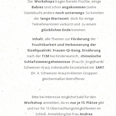
Die
Workshops
tragen bereits Früchte, einige
Babies
sind schon
angekommen
(siehe
Gästebuch) andere
noch unterwegs
. So konnten
die
lange Wartezeit
doch für einige
Teilnehmerinnen verkürzt und zu einem
glücklichen Ende
kommen.
Inhalt:
alle Themen zur
Förderung
der
Fruchtbarkeit und Verbesserung der
Eizellqualität:
Frauen-Qi Gong
,
Ernährung
nach der
TCM
bei Kinderwunsch,
chinesische
Schlafzimmergeheimnisse
(Frau Dr. Engelhardt/
Schweizer-Arau), individuelle Einzelarbeit mit
SART
(Dr. A. Schweizer-Arau) in kleinen Gruppen
gleichermaßen Betroffener.
Bitte bei Interesse möglichst bald für den
Workshop
anmelden, da es
nur je 15 Plätze
gibt
und nur für 13 Übernachtungsmöglichkeiten im
Schloß. Anmeldung bei Frau
Andrea