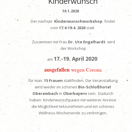
Kinderwunsch
10.1.2020
Der nächste
Kinderwunschworkshop
findet
vom
17.4-19.4. 2020
statt
Zusammen mit Frau
Dr. Ute Engelhardt
wird
der Workshop
17.-19. April 2020
am
ausgefallen
wegen Corona
für
max.
15 Frauen
stattfinden
.
Die Veranstaltung
wird wieder im schönen
Bio-Schloßhotel
Oberambach
in
Oberbayern
sein. Dadurch
haben Kinderwunschpaare mit weiterer Anreise
die Möglichkeit teilzunehmen und ein schönes
Wellness-Wochenende zu verbringen.