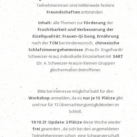
Teilnehmerinnen sind mittlerweile festere
Freundschaften
entstanden
Inhalt:
alle Themen zur
Förderung
der
Fruchtbarkeit und Verbesserung der
Eizellqualität:
Frauen-Qi Gong
,
Ernährung
nach der
TCM
bei Kinderwunsch,
chinesische
Schlafzimmergeheimnisse
(Frau Dr. Engelhardt/
Schweizer-Arau), individuelle Einzelarbeit mit
SART
(Dr. A. Schweizer-Arau) in kleinen Gruppen
gleichermaßen Betroffener.
Bitte bei Interesse möglichst bald für den
Workshop
anmelden, da es
nur je 15 Plätze
gibt
und nur für 13 Übernachtungsmöglichkeiten im
Schloß.
19.10.21
:
Update
:
2 Plätze
diese Woche wieder
frei
geworden , da sich bei den angemeldeten
Teilnehmerinnen schon eine Schwangerschaft