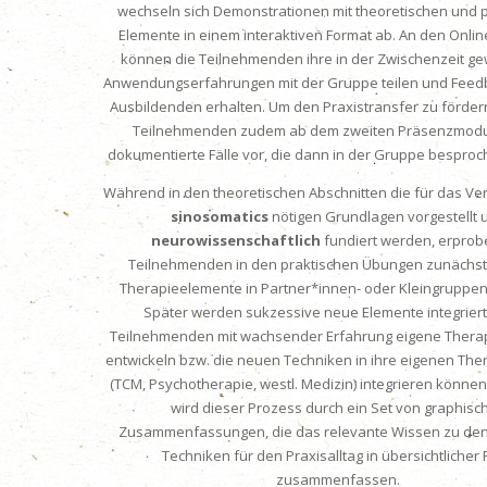
wechseln sich Demonstrationen mit theoretischen und 
Elemente in einem interaktiven Format ab. An den Onl
können die Teilnehmenden ihre in der Zwischenzeit 
Anwendungserfahrungen mit der Gruppe teilen und Feed
Ausbildenden erhalten.
Um den Praxistransfer zu fördern,
Teilnehmenden zudem ab dem zweiten Präsenzmodu
dokumentierte Fälle vor, die dann in der Gruppe bespro
Während in den theoretischen Abschnitten die für das Ve
sinosomatics
nötigen Grundlagen vorgestellt 
neurowissenschaftlich
fundiert werden, erprob
Teilnehmenden in den praktischen Übungen zunächst
Therapieelemente in Partner*innen- oder Kleingruppe
Später werden sukzessive neue Elemente integriert 
Teilnehmenden mit wachsender Erfahrung eigene Thera
entwickeln bzw. die neuen Techniken in ihre eigenen Th
(TCM, Psychotherapie, westl. Medizin) integrieren können
wird dieser Prozess durch ein Set von graphisc
Zusammenfassungen, die das relevante Wissen zu den
Techniken für den Praxisalltag in übersichtlicher
zusammenfassen.