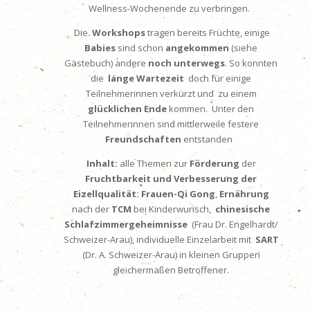
Wellness-Wochenende zu verbringen.
Die
Workshops
tragen bereits Früchte, einige
Babies
sind schon
angekommen
(siehe
Gästebuch) andere
noch unterwegs
. So konnten
die
lange Wartezeit
doch für einige
Teilnehmerinnen verkürzt und zu einem
glücklichen Ende
kommen. Unter den
Teilnehmerinnen sind mittlerweile festere
Freundschaften
entstanden
Inhalt:
alle Themen zur
Förderung
der
Fruchtbarkeit und Verbesserung der
Eizellqualität:
Frauen-Qi Gong
,
Ernährung
nach der
TCM
bei Kinderwunsch,
chinesische
Schlafzimmergeheimnisse
(Frau Dr. Engelhardt/
Schweizer-Arau), individuelle Einzelarbeit mit
SART
(Dr. A. Schweizer-Arau) in kleinen Gruppen
gleichermaßen Betroffener.