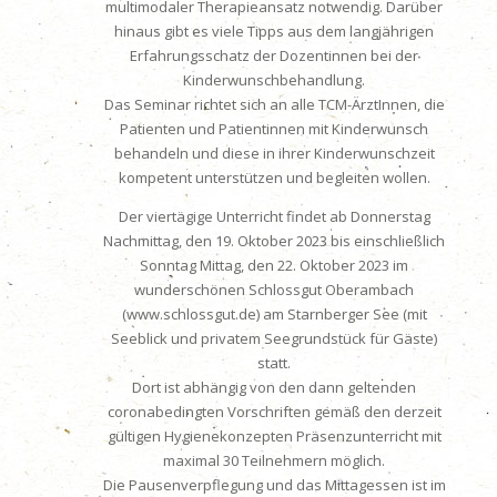
multi­modaler Therapieansatz notwendig. Darüber
hinaus gibt es viele Tipps aus dem langjährigen
Erfahrungsschatz der Dozentinnen bei der
Kinderwunschbehandlung.
Das Seminar richtet sich an alle TCM-ÄrztInnen, die
Patienten und Patientinnen mit Kinderwunsch
behandeln und diese in ihrer Kinderwunschzeit
kompetent unterstützen und begleiten wollen.
Der viertägige Unterricht findet ab Donnerstag
Nachmittag, den 19. Oktober 2023 bis einschließlich
Sonntag Mittag, den 22. Oktober 2023 im
wunderschönen Schlossgut Oberambach
(www.schlossgut.de) am Starn­berger See (mit
Seeblick und privatem Seegrundstück für Gäste)
statt.
Dort ist abhängig von den dann geltenden
coronabedingten Vorschriften gemäß den derzeit
gültigen Hygienekonzepten Präsenzunterricht mit
maximal 30 Teilnehmern möglich.
Die Pausenverpflegung und das Mittagessen ist im