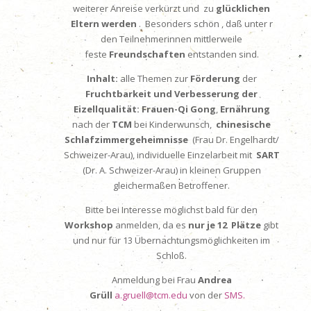
weiterer Anreise verkürzt und zu
glücklichen
Eltern werden
. Besonders schön , daß unter r
den Teilnehmerinnen mittlerweile
feste
Freundschaften
entstanden sind.
Inhalt:
alle Themen zur
Förderung
der
Fruchtbarkeit und Verbesserung der
Eizellqualität:
Frauen-Qi Gong
,
Ernährung
nach der
TCM
bei Kinderwunsch,
chinesische
Schlafzimmergeheimnisse
(Frau Dr. Engelhardt/
Schweizer-Arau), individuelle Einzelarbeit mit
SART
(Dr. A. Schweizer-Arau) in kleinen Gruppen
gleichermaßen Betroffener.
Bitte bei Interesse möglichst bald für den
Workshop
anmelden, da es
nur je 12 Plätze
gibt
und nur für 13 Übernachtungsmöglichkeiten im
Schloß.
Anmeldung bei Frau
Andrea
Grüll
a.gruell@tcm.edu
von der
SMS.