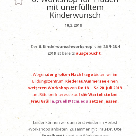

mit unerfülltem
Kinderwunsch
10.3.2019
Der
6. Kinderwunschworkshop
vom
26.4-28.4
2019
ist bereits
ausgebucht
.
Wegen
der großen Nachfrage
bieten wir im
Bildungszentrum
Riederau/Ammersee
einen
weiteren Workshop
vo
n
Do 18. – Sa 20. Juli 2019
an
.
Bitte bei Interesse auf
die Warteliste bei
Frau Grüll
a.gruell@tcm.edu
setzen lassen.
Leider können wir dann erst wieder im Herbst
Workshops anbieten. Zusammen mit Frau
Dr. Ute
Engelhardt
wird ein Workshop am