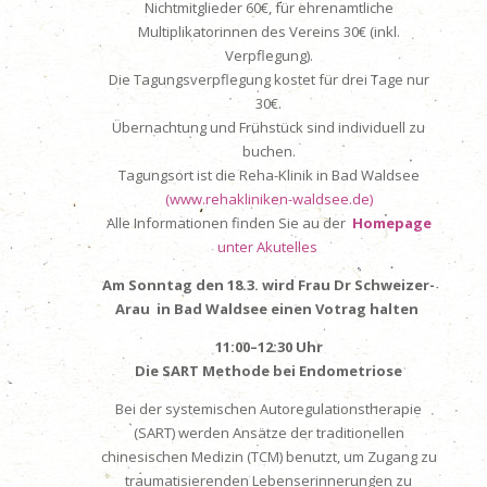
Nichtmitglieder 60€, für ehrenamtliche
Multiplikatorinnen des Vereins 30€ (inkl.
Verpflegung).
Die Tagungsverpflegung kostet für drei Tage nur
30€.
Übernachtung und Frühstück sind individuell zu
buchen.
Tagungsort ist die Reha-Klinik in Bad Waldsee
(www.rehakliniken-waldsee.de)
Alle Informationen finden Sie au der
Homepage
unter Akutelles
Am Sonntag den 18.3. wird Frau Dr Schweizer-
Arau in Bad Waldsee einen Votrag halten
11:00–12:30 Uhr
Die SART Methode bei Endometriose
Bei der systemischen Autoregulationstherapie
(SART) werden Ansätze der traditionellen
chinesischen Medizin (TCM) benutzt, um Zugang zu
traumatisierenden Lebenserinnerungen zu