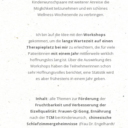
Kinderwunschpaare mit weiterer Anreise die
Möglichkeit teilzunehmen und ein schönes
Wellness-Wochenende zu verbringen.
Ich bin auf die Idee mit den
Workshops
gekommen, um die
lange Wartezeit auf einen
Therapieplatz bei mir
zu erleichtern, die für viele
Patientinnen
mit einem Jahr
mittlerweile wirklich
hoffnungslos lang ist. Über die Auswirkung des
Workshops haben die Teilnehmerinnen schon
sehr Hoffnungsvolles berichtet, eine Statistik wird
es aber frühestens in einem Jahr geben.
Inhalt:
alle Themen zur
Förderung
der
Fruchtbarkeit und Verbesserung der
Eizellqualität:
Frauen-Qi Gong
,
Ernährung
nach der
TCM
bei Kinderwunsch,
chinesische
Schlafzimmergeheimnisse
(Frau Dr. Engelhardt/