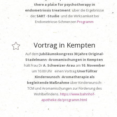
there a place for psychotherapy in
endometriosis treatment
über die Ergebnisse
der
SART -Studie
und die Wirksamkeit bei
Endometriose-Schmerzen
Programm
Vortrag in Kempten

Auf dem
Jubiläumskongress 30 Jahre Original-
Stadelmann -Aromamischungen in Kempten
hält Frau Dr
A. Schweizer-Arau
am
10. November
um 10.00 Uhr einen Vortrag
Unerfüllter
Kinderwunsch -Aromatherapie als
begleitende Maßnahme
über Kinderwunsch-
TCM und Aromamischungen zur Förderung des
Wohlbefindens.
https://www.bahnhof-
apotheke.de/programm.html