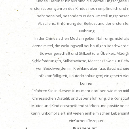
Kindes. Darüber hinaus sind die Verdauungsorgane 
ersten Lebensjahren des Kindes noch empfindlich und 
sehr sensibel, besonders in den Umstellungsphase
Abstillens, Einführung der Beikost und der ersten f
Nahrung.
In der Chinesischen Medizin gelten Nahrungsmittel al
Arzneimittel, die wirkungsvoll bei häufigen Beschwerde
Schwangerschaft und Stillzeit (u.a. Übelkeit, Müdigk
Schlafstörungen, Stillschwäche, Mastitis) sowie zur Be
von Beschwerden im Kleinkindalter (u.a. Bauchschm
Infektanfälligkeit, Hauterkrankungen) eingesetzt w
können.
Erfahren Sie in diesem Kurs mehr darüber, wie man mith
Chinesischen Diätetik und Lebensführung, die Konstitu
Mutter und Kind entscheidend stärken und positiv beei
kann: unkompliziert, mit vielen einheimischen Lebensmi
einfachen Rezepten.
Kursgebühr: