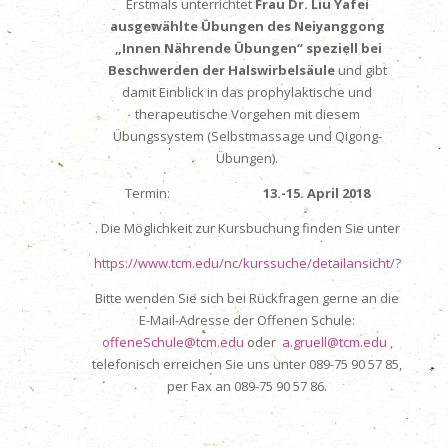
Erstmals unterrichtet
Frau Dr. Liu Yafei
ausgewählte Übungen des Neiyanggong
„Innen Nährende Übungen“ speziell bei
Beschwerden der Halswirbelsäule
und gibt
damit Einblick in das prophylaktische und
therapeutische Vorgehen mit diesem
Übungssystem (Selbstmassage und Qigong-
Übungen).
Termin:
13.-15. April 2018
. Die Möglichkeit zur Kursbuchung finden Sie unter
https://www.tcm.edu/nc/kurssuche/detailansicht/?
Bitte wenden Sie sich bei Rückfragen gerne an die
E-Mail-Adresse der Offenen Schule:
offeneSchule@tcm.edu
oder
a.gruell@tcm.edu
,
telefonisch erreichen Sie uns unter 089-75 90 57 85,
per Fax an 089-75 90 57 86.