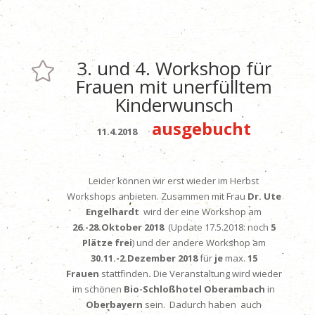
3. und 4. Workshop für

Frauen mit unerfülltem
Kinderwunsch
ausgebucht
11.4.2018
Leider können wir erst wieder im Herbst
Workshops anbieten. Zusammen mit Frau
Dr. Ute
Engelhardt
wird der eine Workshop am
26.-28.Oktober 2018
(Update 17.5.2018: noch
5
Plätze frei
) und der andere Workshop am
30.11.-2.Dezember
2018
für
je
max.
15
Frauen
stattfinden
.
Die Veranstaltung wird wieder
im schönen
Bio-Schloßhotel Oberambach
in
Oberbayern
sein. Dadurch haben auch