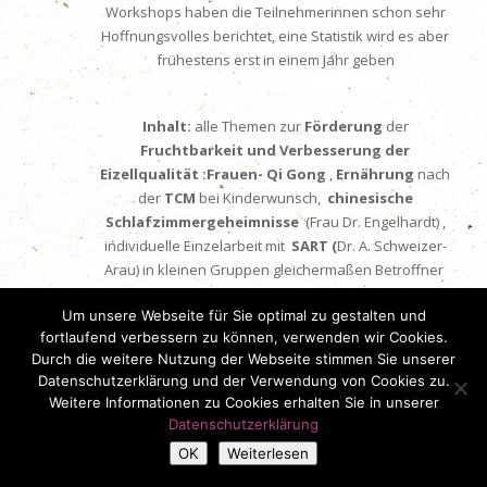
Workshops haben die Teilnehmerinnen schon sehr
Hoffnungsvolles berichtet, eine Statistik wird es aber
frühestens erst in einem Jahr geben
Inhalt:
alle Themen zur
Förderung
der
Fruchtbarkeit und Verbesserung der
Eizellqualität :
Frauen- Qi Gong
,
Ernährung
nach
der
TCM
bei Kinderwunsch,
chinesische
Schlafzimmergeheimnisse
(Frau Dr. Engelhardt) ,
individuelle Einzelarbeit mit
SART (
Dr. A. Schweizer-
Arau) in kleinen Gruppen gleichermaßen Betroffner
Um unsere Webseite für Sie optimal zu gestalten und
Bitte bei Interesse möglichst bald melden, da es
nur
fortlaufend verbessern zu können, verwenden wir Cookies.
Durch die weitere Nutzung der Webseite stimmen Sie unserer
15 Plätze
gibt und nur für 13
Datenschutzerklärung und der Verwendung von Cookies zu.
Übernachtungsmöglichkeiten im Schloß. Anmeldung
Weitere Informationen zu Cookies erhalten Sie in unserer
an Frau Andrea Grüll
a.gruell@tcm.edu
von der
SMS
Datenschutzerklärung
OK
Weiterlesen