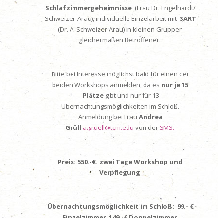
Schlafzimmergeheimnisse
(Frau Dr. Engelhardt/
Schweizer-Arau), individuelle Einzelarbeit mit
SART
(Dr. A. Schweizer-Arau) in kleinen Gruppen
gleichermaßen Betroffener.
Bitte bei Interesse möglichst bald für einen der
beiden Workshops anmelden, da es
nur je 15
Plätze
gibt und nur für 13
Übernachtungsmöglichkeiten im Schloß.
Anmeldung bei Frau
Andrea
Grüll
a.gruell@tcm.edu
von der
SMS.
Preis:
550.-€.
zwei Tage Workshop und
Verpflegung
Übernachtungsmöglichkeit im Schloß: 99.- €
Einzelzimmer 149.-€ Doppelzimmer