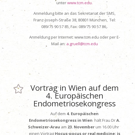
unter
www.tcm.edu.
Anmeldung bitte an das Sekretariat der SMS,
Franz-Joseph-Straße 38, 80801 München, Tel:
089/75 90 57 85, Fax: 089/75 90 57 86,.
Anmeldung per Internet: www.tcm.edu oder per E-
Mail an:
a.gruell@tcm.edu
Vortrag in Wien auf dem

4. Europäischen
Endometriosekongress
Auf dem
4. Europäischen
Endometriosekongress in Wien
hält Frau Dr
A.
Schweizer-Arau
am
23. November
um 16.00 Uhr
einen Vortrag
Hocus-pocus or real medicine: is