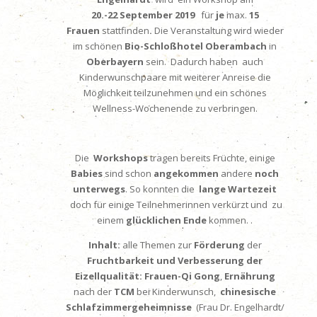
20.-22 September 2019
für
je
max.
15
Frauen
stattfinden
.
Die Veranstaltung wird wieder
im schönen
Bio-Schloßhotel Oberambach
in
Oberbayern
sein. Dadurch haben auch
Kinderwunschpaare mit weiterer Anreise die
Möglichkeit teilzunehmen und ein schönes
Wellness-Wochenende zu verbringen.
Die
Workshops
tragen bereits Früchte, einige
Babies
sind schon
angekommen
andere
noch
unterwegs
. So konnten die
lange Wartezeit
doch für einige Teilnehmerinnen verkürzt und zu
einem
glücklichen Ende
kommen. .
Inhalt:
alle Themen zur
Förderung
der
Fruchtbarkeit und Verbesserung der
Eizellqualität:
Frauen-Qi Gong
,
Ernährung
nach der
TCM
bei Kinderwunsch,
chinesische
Schlafzimmergeheimnisse
(Frau Dr. Engelhardt/