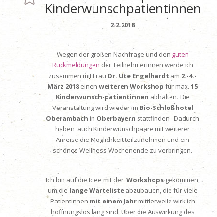
Kinderwunschpatientinnen
2.2.2018
Wegen der großen Nachfrage und den
guten
Rückmeldungen
der Teilnehmerinnen werde ich
zusammen mit Frau
Dr. Ute Engelhardt
am
2.-4.-
März 2018
einen
weiteren Workshop
für
max.
15
Kinderwunsch-patientinnen
abhalten
.
Die
Veranstaltung wird wieder im
Bio-Schloßhotel
Oberambach
in
Oberbayern
stattfinden. Dadurch
haben auch Kinderwunschpaare mit weiterer
Anreise die Möglichkeit teilzunehmen und ein
schönes Wellness-Wochenende zu verbringen.
Ich bin auf die Idee mit den
Workshops
gekommen,
um die
lange Warteliste
abzubauen, die für viele
Patientinnen
mit einem Jahr
mittlerweile wirklich
hoffnungslos lang sind. Über die Auswirkung des