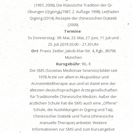
(1997, 2006), Die Klassische Tradition der Qi-
Übungen (Qigong) (1987, 2. Auflage 1998), Leitfaden
Qigong (2014), Rezepte der chinesischen Diätetik
(2009).
Termine
:
5x Donnerstag : 09. Mai, 23. Mai, 27. Juni, 11. Juli und
25. Juli 2019 20.00 – 21.30 Uhr
Ort
:
Praxis Zeitler, Jakob-Klar-Str. 4, Rgb., 80796
München
Kursgebühr
:
90,- €
Die SMS (Societas Medicinae Sinensis) bildet seit
1978 Ärzte vor allem in Akupunktur und
Arzneimitteltherapie aus und ist damit eine der
ältesten deutschsprachigen Ärztegesellschaften
für Traditionelle Chinesische Medizin. Außer der
ärztlichen Schule hat die SMS auch eine „Offene“
Schule, die Ausbildungen in Qigong und Taiji,
Chinesischer Diätetik und Tuina (chinesische
manuelle Therapie) anbietet. Weitere
Informationen zur SMS und zum Kursangebot