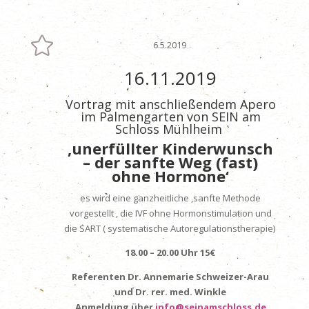

6.5.2019
16.11.2019
Vortrag mit anschließendem Apero
im Palmengarten von
SEIN am
Schloss Mühlheim
‚unerfüllter Kinderwunsch
– der sanfte Weg (fast)
ohne Hormone‘
es wird eine ganzheitliche ,sanfte Methode
vorgestellt , die IVF ohne Hormonstimulation und
die SART ( systematische Autoregulationstherapie)
18.00 – 20.00 Uhr 15€
Referenten Dr. Annemarie Schweizer-Arau
und Dr. rer. med. Winkle
Anmeldung über
info@seinamschloss.de