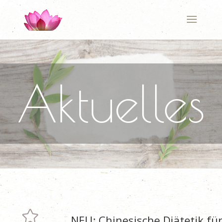
Aktuelles

NEU: Chinesische Diätetik fü