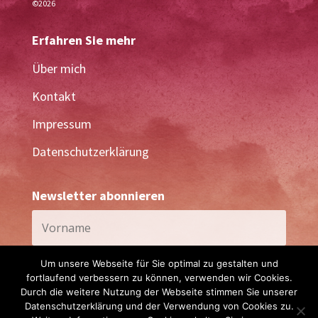
©2026
Erfahren Sie mehr
Über mich
Kontakt
Impressum
Datenschutzerklärung
Newsletter abonnieren
Um unsere Webseite für Sie optimal zu gestalten und
fortlaufend verbessern zu können, verwenden wir Cookies.
Durch die weitere Nutzung der Webseite stimmen Sie unserer
Datenschutzerklärung und der Verwendung von Cookies zu.
Abonnieren