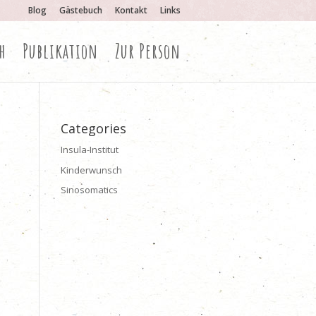
Blog
Gästebuch
Kontakt
Links
h
Publikation
Zur Person
Categories
Insula-Institut
Kinderwunsch
Sinosomatics